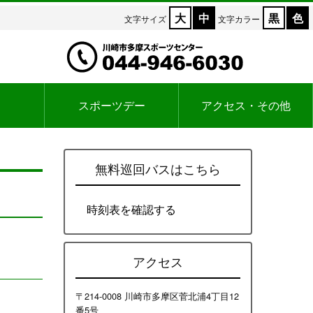
大
中
黒
色
文字サイズ
文字カラー
スポーツデー
アクセス・その他
無料巡回バスはこちら
時刻表を確認する
アクセス
〒214-0008 川崎市多摩区菅北浦4丁目12
番5号