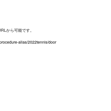
URLから可能です。
y-procedure-alias/2022tennis/door