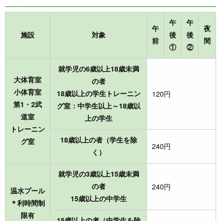
午
午
午
夜
施設
対象
後
後
前
間
①
②
就学児の6歳以上18歳未満
大体育室
の者
小体育室
18歳以上の学生トレーニン
120円
第1・2武
グ室：中学生以上～18歳以
道室
上の学生
トレーニン
18歳以上の者（学生を除
グ室
240円
く）
就学児の3歳以上15歳未満
の者
240円
温水プール
15歳以上の中学生
＊利時間制
限有
15歳以上の者（中学生を除