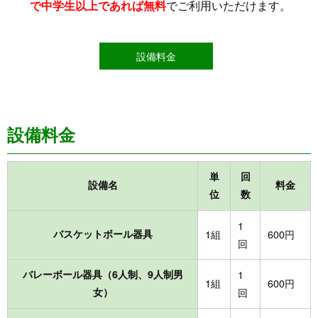
で中学生以上であれば無料
でご利用いただけます。
設備料金
設備料金
単
回
設備名
料金
位
数
1
バスケットボール器具
1組
600円
回
バレーボール器具（6人制、9人制男
1
1組
600円
女）
回