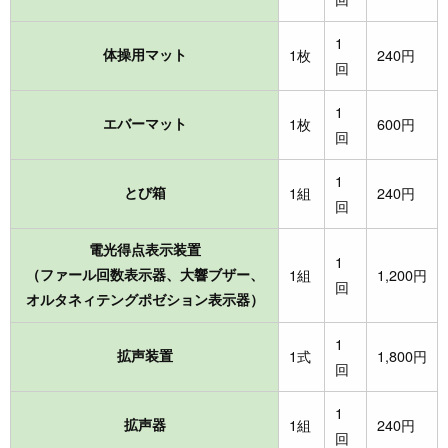
1
体操用マット
1枚
240円
回
1
エバーマット
1枚
600円
回
1
とび箱
1組
240円
回
電光得点表示装置
1
（ファール回数表示器、大響ブザー、
1組
1,200円
回
オルタネィテングポゼション表示器）
1
拡声装置
1式
1,800円
回
1
拡声器
1組
240円
回