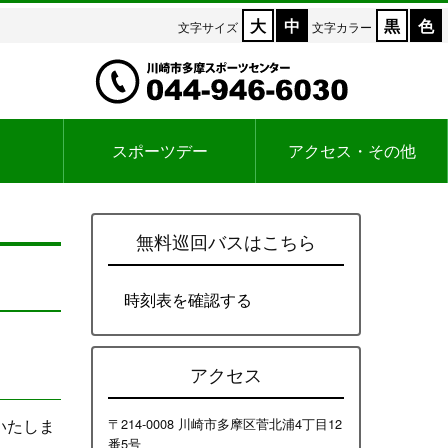
大
中
黒
色
文字サイズ
文字カラー
スポーツデー
アクセス・その他
無料巡回バスはこちら
時刻表を確認する
アクセス
いたしま
〒214-0008 川崎市多摩区菅北浦4丁目12
番5号