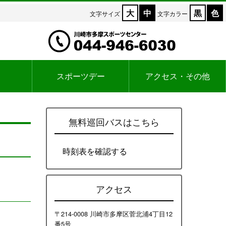
大
中
黒
色
文字サイズ
文字カラー
スポーツデー
アクセス・その他
無料巡回バスはこちら
時刻表を確認する
アクセス
〒214-0008 川崎市多摩区菅北浦4丁目12
番5号