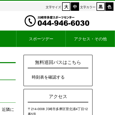
大
中
黒
色
文字サイズ
文字カラー
スポーツデー
アクセス・その他
無料巡回バスはこちら
時刻表を確認する
アクセス
。近隣に
〒214-0008 川崎市多摩区菅北浦4丁目12
番5号